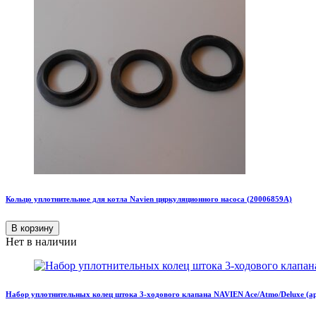
Кольцо уплотнительное для котла Navien циркуляционного насоса (20006859A)
В корзину
Нет в наличии
Набор уплотнительных колец штока 3-ходового клапана NAVIEN Ace/Atmo/Deluxe (ар