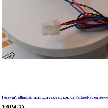
Главная
Vailline
Запчасти для газовых котлов Vailline
Navien
Трехх
30015423А