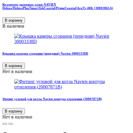
Коллектор дымовых газов NAVIEN
Deluxe/DeluxePlus/SmartTokCoaxial/PrimeCoaxial/Ace35-40K (30003865A)
В корзину
В наличии
Крышка камеры сгорания (передняя) Navien 30003338D
В корзину
Нет в наличии
Фитинг угловой для котла Navien контура отопления (20007871B)
В корзину
Нет в наличии