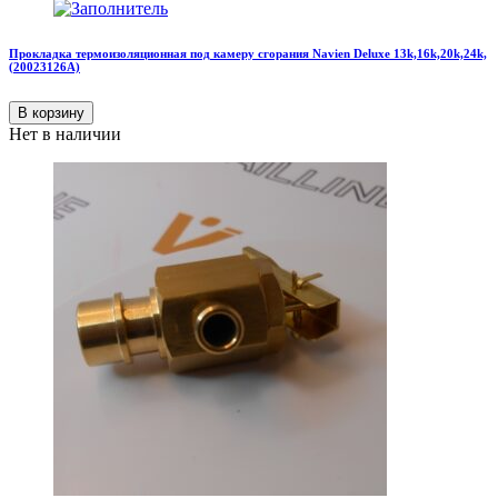
Прокладка термоизоляционная под камеру сгорания Navien Deluxe 13k,16k,20k,24k,
(20023126А)
В корзину
Нет в наличии