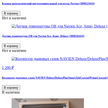
Клапан автоматический предохранительный для котла Navien (30002244A)
В корзину
Нет в наличии
Датчик температуры ОВ для Navien Ace, Atmo, Deluxe (30002644A)
В корзину
Нет в наличии
1 200
₽
Коллектор дымовых газов NAVIEN Deluxe/DeluxePlus/SmartTokCoaxial/PrimeCoaxial/
В корзину
В наличии