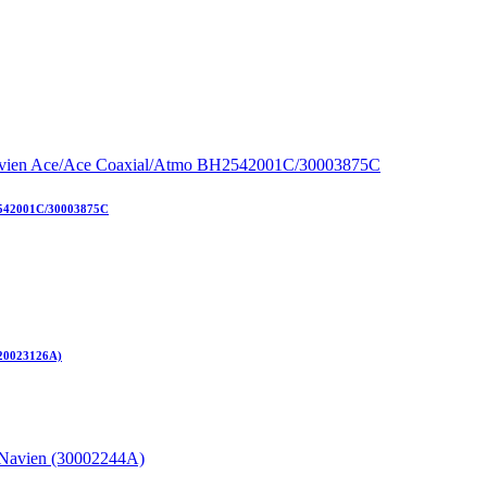
2542001C/30003875C
(20023126А)