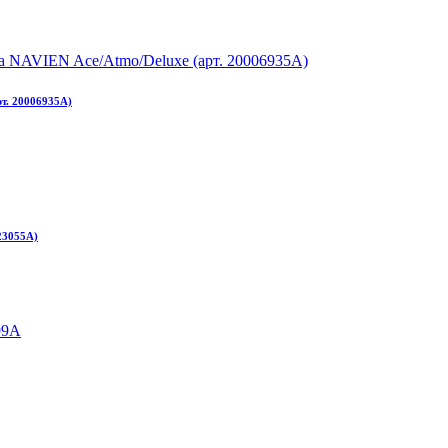
т. 20006935A)
23055A)