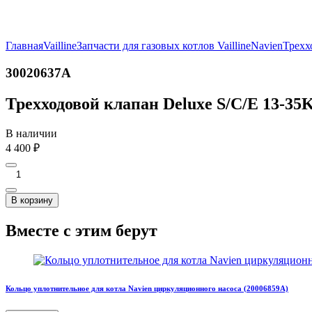
Главная
Vailline
Запчасти для газовых котлов Vailline
Navien
Трехх
30020637А
Трехходовой клапан Deluxe S/C/E 13-35
В наличии
4 400
₽
В корзину
Вместе с этим берут
Кольцо уплотнительное для котла Navien циркуляционного насоса (20006859A)