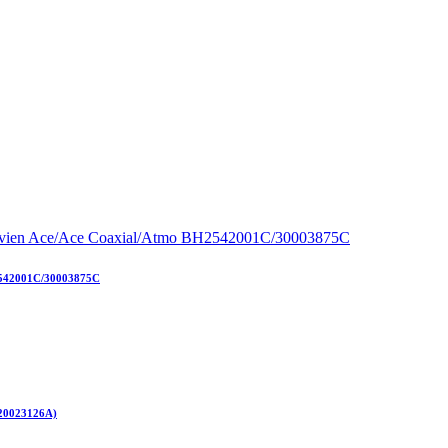
2542001C/30003875C
(20023126А)