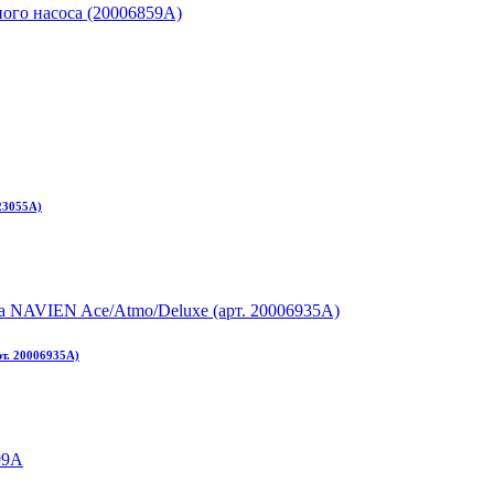
23055A)
т. 20006935A)