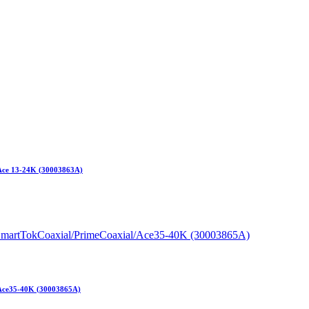
Ace 13-24K (30003863A)
Ace35-40K (30003865A)