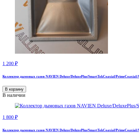
1 200
₽
Коллектор дымовых газов NAVIEN Deluxe/DeluxePlus/SmartTokCoaxial/PrimeCoaxial/
В корзину
В наличии
1 800
₽
Коллектор дымовых газов NAVIEN Deluxe/DeluxePlus/SmartTokCoaxial/PrimeCoaxial/