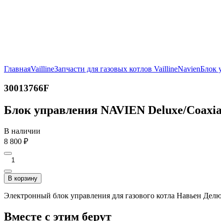
Главная
Vailline
Запчасти для газовых котлов Vailline
Navien
Блок 
30013766F
Блок управления NAVIEN Deluxe/Coaxial
В наличии
8 800
₽
В корзину
Электронный блок управления для газового котла Навьен Делю
Вместе с этим берут