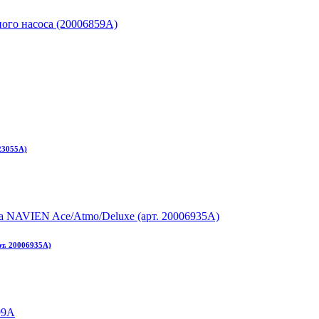
23055A)
т. 20006935A)