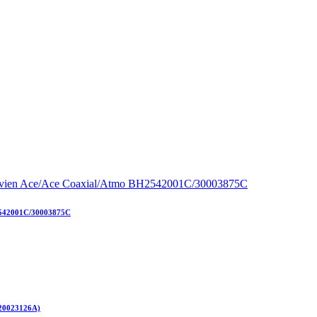
2542001C/30003875C
(20023126А)