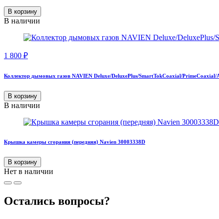
В корзину
В наличии
1 800
₽
Коллектор дымовых газов NAVIEN Deluxe/DeluxePlus/SmartTokCoaxial/PrimeCoaxial/
В корзину
В наличии
Крышка камеры сгорания (передняя) Navien 30003338D
В корзину
Нет в наличии
Остались вопросы?