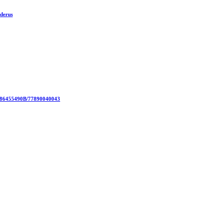
derus
186455490B/77890040043