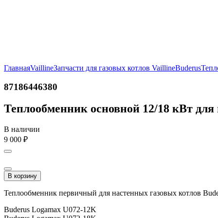
Главная
Vailline
Запчасти для газовых котлов Vailline
Buderus
Тепл
87186446380
Теплообменник основной 12/18 кВт д
В наличии
9 000
₽
В корзину
Теплообменник первичный для настенных газовых котлов Bude
Buderus Logamax U072-12K