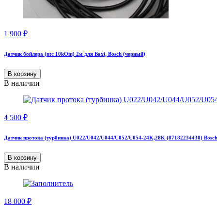
1 900
₽
Датчик бойлера (ntc 10kOm) 2м для Baxi, Bosch (черный)
В корзину
В наличии
4 500
₽
Датчик протока (турбинка) U022/U042/U044/U052/U054-24K,28K (87182234430) Bosch
В корзину
В наличии
18 000
₽