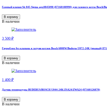
Газовый клапан Sit 845 Sigma арт.0845098 (87160108990) для газового котла Bosch/Bu
В корзину
В наличии
3 500
₽
Гидроблок без клапана и латуни котлов Bosch 6000W/Buderus U072-24K (правый) 87
В корзину
В наличии
1 400
₽
Датчик температуры BUDERUS/BOSCH U044-24K/ZSA24/ZWA24 (87160126070)
В корзину
В наличии