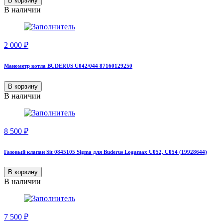
В корзину
В наличии
2 000
₽
Манометр котла BUDERUS U042/044 87160129250
В корзину
В наличии
8 500
₽
Газовый клапан Sit 0845105 Sigma для Buderus Logamax U052, U054 (19928644)
В корзину
В наличии
7 500
₽