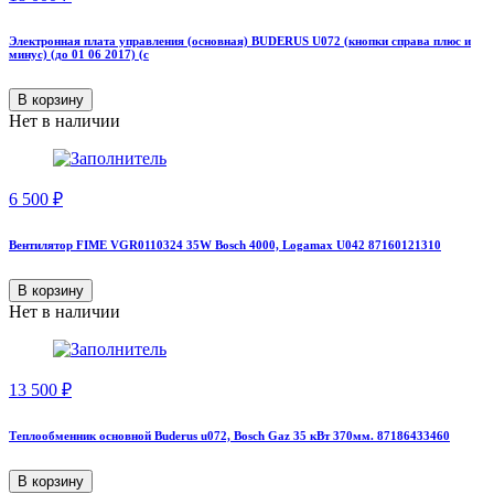
Электронная плата управления (основная) BUDERUS U072 (кнопки справа плюс и
минус) (до 01 06 2017) (с
В корзину
Нет в наличии
6 500
₽
Вентилятор FIME VGR0110324 35W Bosch 4000, Logamax U042 87160121310
В корзину
Нет в наличии
13 500
₽
Теплообменник основной Buderus u072, Bosch Gaz 35 кВт 370мм. 87186433460
В корзину