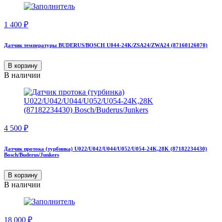
1 400
₽
Датчик температуры BUDERUS/BOSCH U044-24K/ZSA24/ZWA24 (87160126070)
В корзину
В наличии
4 500
₽
Датчик протока (турбинка) U022/U042/U044/U052/U054-24K,28K (87182234430)
Bosch/Buderus/Junkers
В корзину
В наличии
18 000
₽