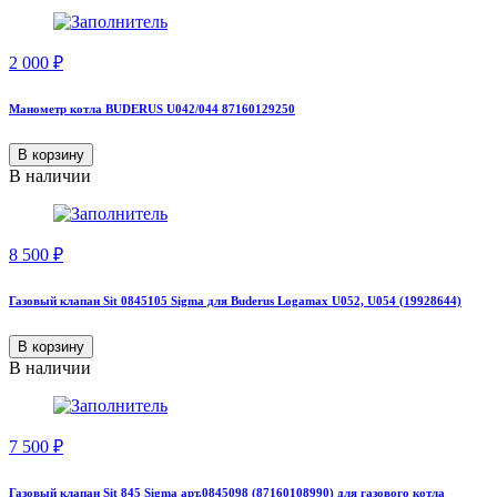
2 000
₽
Манометр котла BUDERUS U042/044 87160129250
В корзину
В наличии
8 500
₽
Газовый клапан Sit 0845105 Sigma для Buderus Logamax U052, U054 (19928644)
В корзину
В наличии
7 500
₽
Газовый клапан Sit 845 Sigma арт.0845098 (87160108990) для газового котла