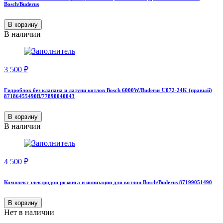
Bosch/Buderus
В корзину
В наличии
3 500
₽
Гидроблок без клапана и латуни котлов Bosch 6000W/Buderus U072-24K (правый)
87186455490B/77890040043
В корзину
В наличии
4 500
₽
Комплект электродов розжига и ионизации для котлов Bosch/Buderus 87199051490
В корзину
Нет в наличии