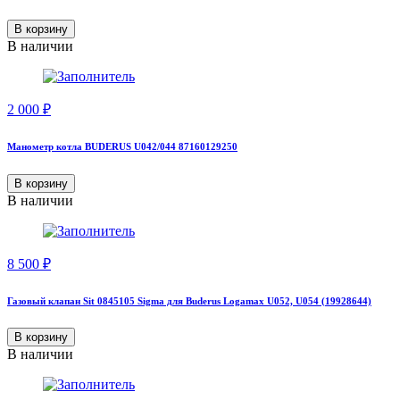
В корзину
В наличии
2 000
₽
Манометр котла BUDERUS U042/044 87160129250
В корзину
В наличии
8 500
₽
Газовый клапан Sit 0845105 Sigma для Buderus Logamax U052, U054 (19928644)
В корзину
В наличии