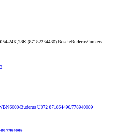
054-24K,28K (87182234430) Bosch/Buderus/Junkers
4490/778940089