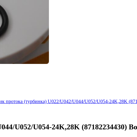
ик протока (турбинка) U022/U042/U044/U052/U054-24K,28K (8718
044/U052/U054-24K,28K (87182234430) Bo