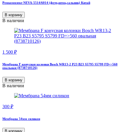
Ремкомплект NEVA-5514/6014 (фетр,шток,сальник) Китай
В корзину
В наличии
1 500
₽
Мембрана F конусная колонки Bosch WR13-2 P23 B23 S5795 S5799 FD=>560
овальная (8738710126)
В корзину
В наличии
300
₽
Мембрана 54мм силикон
В корзину