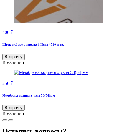
400
₽
Шток в сборе с тарелкой Нева 4510 и др.
В корзину
В наличии
250
₽
Мембрана водяного узла 53(54)мм
В корзину
В наличии
Остались вопросы?