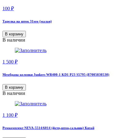
100
₽
Тарелка на шток 31мм (малая)
В корзину
В наличии
1 500
₽
Мембрана колонки Junkers WR400-1 KD1 P23 S5795 (87005030530)
В корзину
В наличии
1 100
₽
Ремкомплект NEVA-5514/6014 (фетр,шток,сальник) Китай