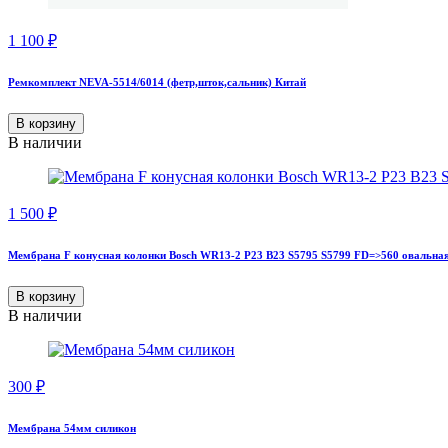
1 100
₽
Ремкомплект NEVA-5514/6014 (фетр,шток,сальник) Китай
В корзину
В наличии
1 500
₽
Мембрана F конусная колонки Bosch WR13-2 P23 B23 S5795 S5799 FD=>560 овальная
В корзину
В наличии
300
₽
Мембрана 54мм силикон