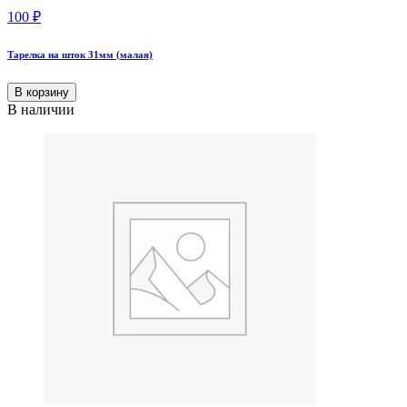
100
₽
Тарелка на шток 31мм (малая)
В корзину
В наличии