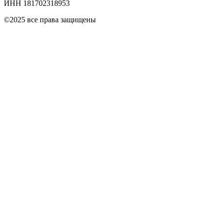
ИНН 181702318953
©2025 все права защищены
Информация
Контакты
Email рассылка
Получайте самые актуальные новости об акциях и
предложениях
Каталог
Вы действительно хотите удалить карту?
Если захотите отменить действие, нужно будет добавить карту
повторно
MIR •• 3152
Оставить
Удалить