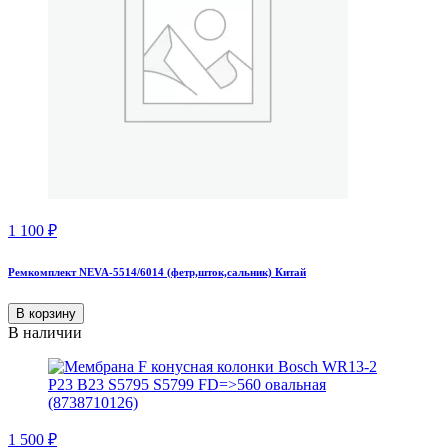
1 100
₽
Ремкомплект NEVA-5514/6014 (фетр,шток,сальник) Китай
В корзину
В наличии
1 500
₽