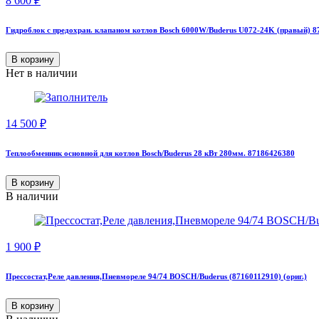
8 600
₽
Гидроблок с предохран. клапаном котлов Bosch 6000W/Buderus U072-24K (правый) 
В корзину
Нет в наличии
14 500
₽
Теплообменник основной для котлов Bosch/Buderus 28 кВт 280мм. 87186426380
В корзину
В наличии
1 900
₽
Прессостат,Реле давления,Пневмореле 94/74 BOSCH/Buderus (87160112910) (ориг.)
В корзину