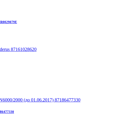
VGR0029079Е
186477330