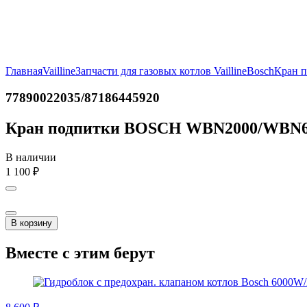
Главная
Vailline
Запчасти для газовых котлов Vailline
Bosch
Кран 
77890022035/87186445920
Кран подпитки BOSCH WBN2000/WBN60
В наличии
1 100
₽
В корзину
Вместе с этим берут