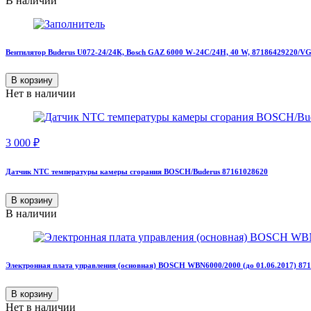
В наличии
Вентилятор Buderus U072-24/24К, Bosch GAZ 6000 W-24C/24H, 40 W, 87186429220/
В корзину
Нет в наличии
3 000
₽
Датчик NTC температуры камеры сгорания BOSCH/Buderus 87161028620
В корзину
В наличии
Электронная плата управления (основная) BOSCH WBN6000/2000 (до 01.06.2017) 87
В корзину
Нет в наличии