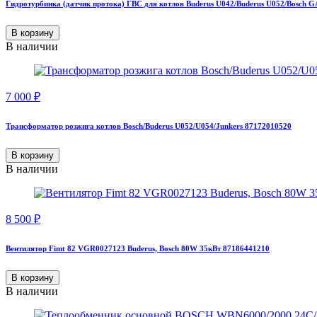
Гидротурбинка (датчик протока) ГВС для котлов Buderus U042/Buderus U052/Bosch
В корзину
В наличии
7 000
₽
Трансформатор розжига котлов Bosch/Buderus U052/U054/Junkers 87172010520
В корзину
В наличии
8 500
₽
Вентилятор Fimt 82 VGR0027123 Buderus, Bosch 80W 35кВт 87186441210
В корзину
В наличии