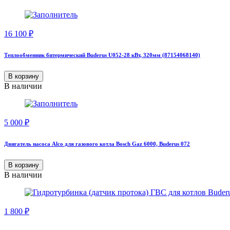
16 100
₽
Теплообменник битермический Buderus U052-28 кВт, 320мм (87154068140)
В корзину
В наличии
5 000
₽
Двигатель насоса Alco для газового котла Bosch Gaz 6000, Buderus 072
В корзину
В наличии
1 800
₽