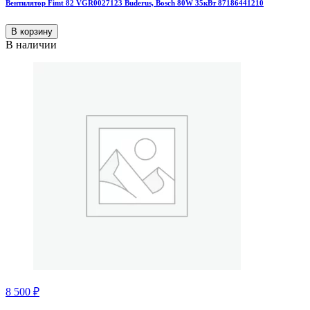
Вентилятор Fimt 82 VGR0027123 Buderus, Bosch 80W 35кВт 87186441210
В корзину
В наличии
8 500
₽