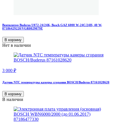
Вентилятор Buderus U072-24/24К, Bosch GAZ 6000 W-24C/24H, 40 W,
87186429220/VGR0029079Е
В корзину
Нет в наличии
3 000
₽
Датчик NTC температуры камеры сгорания BOSCH/Buderus 87161028620
В корзину
В наличии