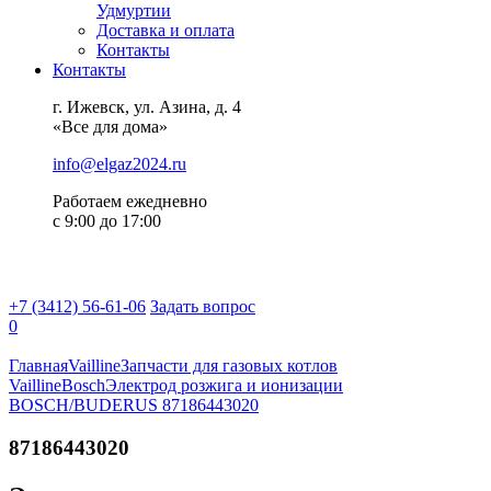
Удмуртии
Доставка и оплата
Контакты
Контакты
г. Ижевск, ул. Азина, д. 4
«Все для дома»
info@elgaz2024.ru
Работаем eжедневно
с 9:00 до 17:00
+7 (3412) 56-61-06
Задать вопрос
0
Главная
Vailline
Запчасти для газовых котлов
Vailline
Bosch
Электрод розжига и ионизации
BOSCH/BUDERUS 87186443020
87186443020