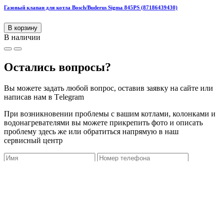
Газовый клапан для котла Bosch/Buderus Sigma 845PS (87186439430)
В корзину
В наличии
Остались вопросы?
Вы можете задать любой вопрос, оставив заявку на сайте или
написав нам в Тelegram
При возникновении проблемы с вашим котлами, колонками и
водонагревателями вы можете прикрепить фото и описать
проблему здесь же или обратиться напрямую в наш
сервисный центр
Прикрепить фото поломки
Нажимая «Оставить заявку», я даю согласие на обработку
персональных данных, а также подтверждаю, что ознакомлен
с
Политикой конфиденциальности