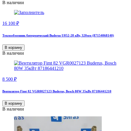
В наличии
16 100
₽
Теплообменник битермический Buderus U052-28 кВт, 320мм (87154068140)
В корзину
В наличии
8 500
₽
Вентилятор Fimt 82 VGR0027123 Buderus, Bosch 80W 35кВт 87186441210
В корзину
В наличии