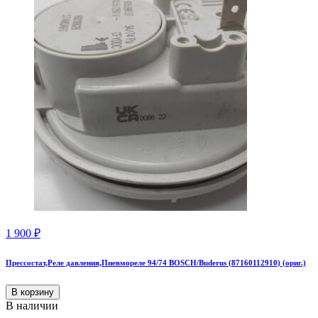
1 900
₽
Прессостат,Реле давления,Пневмореле 94/74 BOSCH/Buderus (87160112910) (ориг.)
В корзину
В наличии