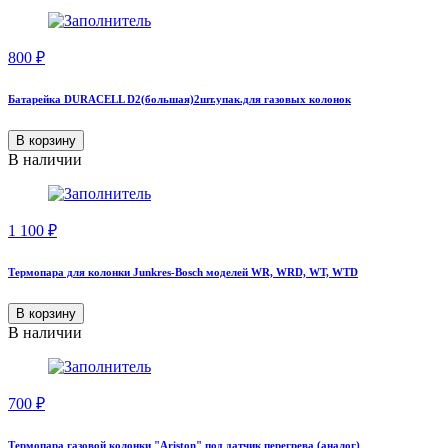
800
₽
Батарейка DURACELL D2(большая)2шт.упак.для газовых колонок
В корзину
В наличии
1 100
₽
Термопара для колонки Junkres-Bosch моделей WR, WRD, WT, WTD
В корзину
В наличии
700
₽
Термопара газовой колонки "Аriston" под датчик перегрева (аналог)