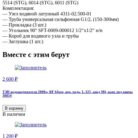
5514 (STG), 6014 (STG), 6011 (STG)
Комплектация:
— Узел водяной латунный 4311-02.500-01
— Труба универсальная сильфонная G1/2, (150-300мм)
— Прокладка (3 шт.)
— Угольник 90° SFT-0009-000012 1/2″х1/2″ н/н
— Короб для водяного узла и трубы
— Заглушка (1 шт.)
Вместе с этим берут
2 600
₽
ТЭН водонагревателя 2000w, RF 64мм, вер. медь, L-325, анод М4, конт. под винты
30854
В корзину
В наличии
1 200
₽