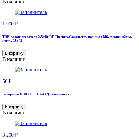
В наличии
1 900
₽
ТЭН водонагревателя 2,5кВт RF Thermex/Garanterm, под анод М6, фланец 92мм,
нерж., 10942
В корзину
В наличии
50
₽
Батарейка DURACELL АА12(пальчиковая)
В корзину
В наличии
3 200
₽