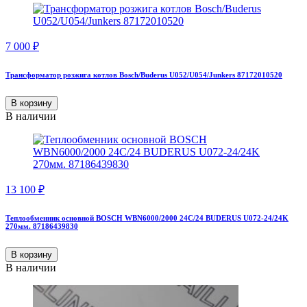
7 000
₽
Трансформатор розжига котлов Bosch/Buderus U052/U054/Junkers 87172010520
В корзину
В наличии
13 100
₽
Теплообменник основной BOSCH WBN6000/2000 24C/24 BUDERUS U072-24/24K
270мм. 87186439830
В корзину
В наличии