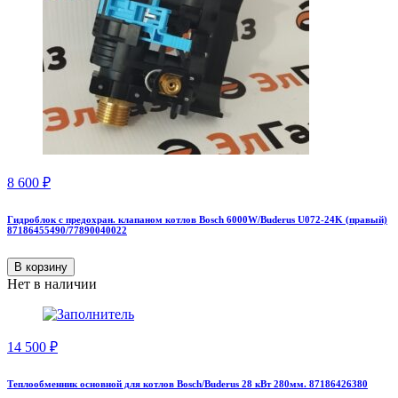
8 600
₽
Гидроблок с предохран. клапаном котлов Bosch 6000W/Buderus U072-24K (правый)
87186455490/77890040022
В корзину
Нет в наличии
14 500
₽
Теплообменник основной для котлов Bosch/Buderus 28 кВт 280мм. 87186426380