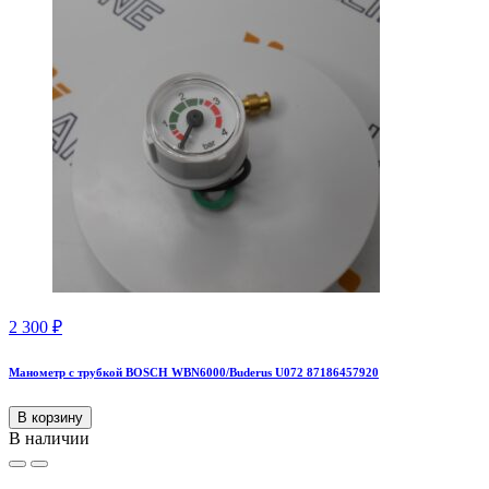
2 300
₽
Манометр с трубкой BOSCH WBN6000/Buderus U072 87186457920
В корзину
В наличии