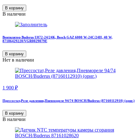
В корзину
В наличии
Вентилятор Buderus U072-24/24К, Bosch GAZ 6000 W-24C/24H, 40 W,
87186429220/VGR0029079Е
В корзину
Нет в наличии
1 900
₽
Прессостат,Реле давления,Пневмореле 94/74 BOSCH/Buderus (87160112910) (ориг.)
В корзину
В наличии