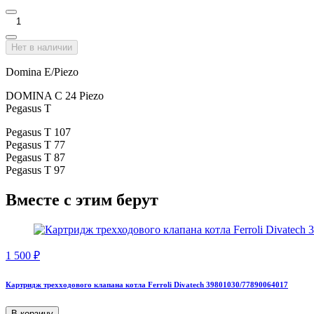
Нет в наличии
Domina E/Piezo
DOMINA C 24 Piezo
Pegasus T
Pegasus T 107
Pegasus T 77
Pegasus T 87
Pegasus T 97
Вместе с этим берут
1 500
₽
Картридж трехходового клапана котла Ferroli Divatech 39801030/77890064017
В корзину