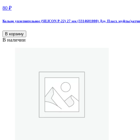
80
₽
Кольцо уплотнительное (SILICON P-22) 27 мм (3314601000) Дэу, Пласт. муфты/датчи
В корзину
В наличии