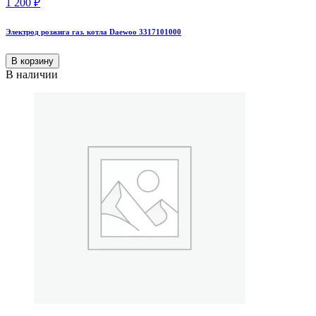
1 200
₽
Электрод розжига газ. котла Daewoo 3317101000
В корзину
В наличии