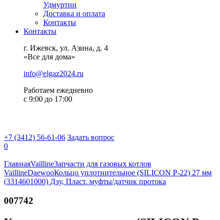
Удмуртии
Доставка и оплата
Контакты
Контакты
г. Ижевск, ул. Азина, д. 4
«Все для дома»
info@elgaz2024.ru
Работаем eжедневно
с 9:00 до 17:00
+7 (3412) 56-61-06
Задать вопрос
0
Главная
Vailline
Запчасти для газовых котлов
Vailline
Daewoo
Кольцо уплотнительное (SILICON P-22) 27 мм
(3314601000) Дэу, Пласт. муфты/датчик протока
007742