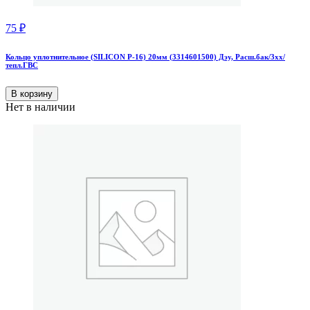
75
₽
Кольцо уплотнительное (SILICON Р-16) 20мм (3314601500) Дэу, Расш.бак/3хх/
тепл.ГВС
В корзину
Нет в наличии