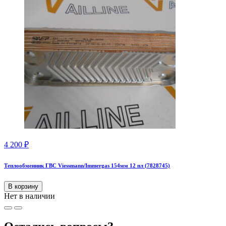
4 200
₽
Теплообменник ГВС Viessmann/Immergas 154мм 12 пл (7828745)
В корзину
Нет в наличии