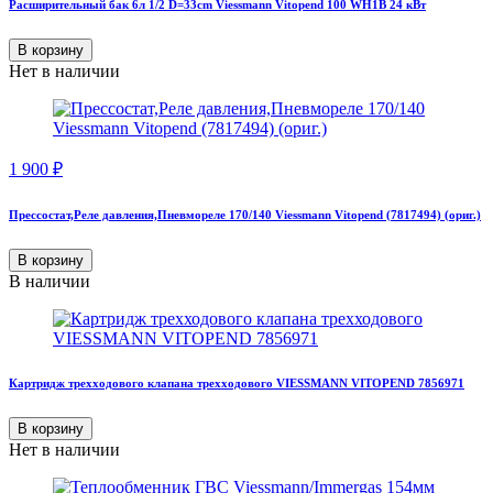
Расширительный бак 6л 1/2 D=33cm Viessmann Vitopend 100 WH1B 24 кВт
В корзину
Нет в наличии
1 900
₽
Прессостат,Реле давления,Пневмореле 170/140 Viessmann Vitopend (7817494) (ориг.)
В корзину
В наличии
Картридж трехходового клапана трехходового VIESSMANN VITOPEND 7856971
В корзину
Нет в наличии