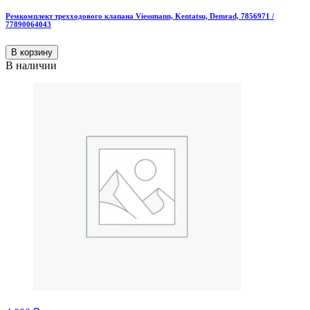
Ремкомплект трехходового клапана Viessmann, Kentatsu, Demrad, 7856971 /
77890064043
В корзину
В наличии