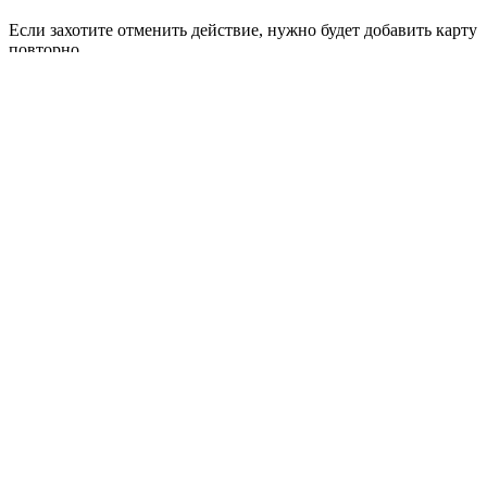
Если захотите отменить действие, нужно будет добавить карту
повторно
MIR •• 3152
Оставить
Удалить
Добавление способа оплаты
Назад
Добавить
Вы действительно хотите удалить товары?
Вы удаляете из корзины 2 товара
Оставить
Удалить
Вход