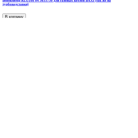
Вентилятор RLG108 04 5655730 для газовых котлов BAXI (так же на
турбонадставки)
В корзину
Нет в наличии
2 200
₽
Датчик Холла (протока) котлов Baxi ECO Four/LUNA (3/3 Comfort), Westen 8435380
В корзину
В наличии