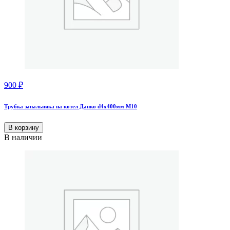
900
₽
Трубка запальника на котел Данко d4x400мм М10
В корзину
В наличии