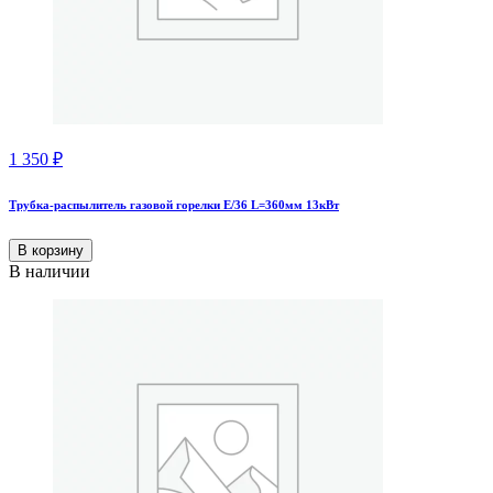
1 350
₽
Трубка-распылитель газовой горелки Е/36 L=360мм 13кВт
В корзину
В наличии