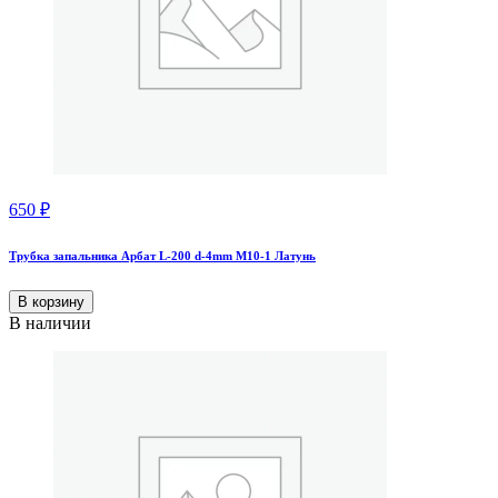
650
₽
Трубка запальника Aрбат L-200 d-4mm М10-1 Латунь
В корзину
В наличии