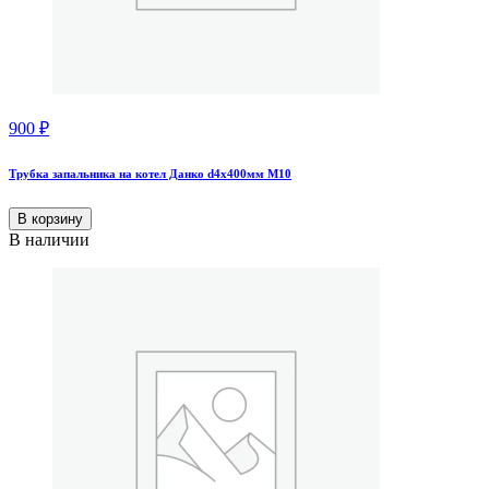
900
₽
Трубка запальника на котел Данко d4x400мм М10
В корзину
В наличии