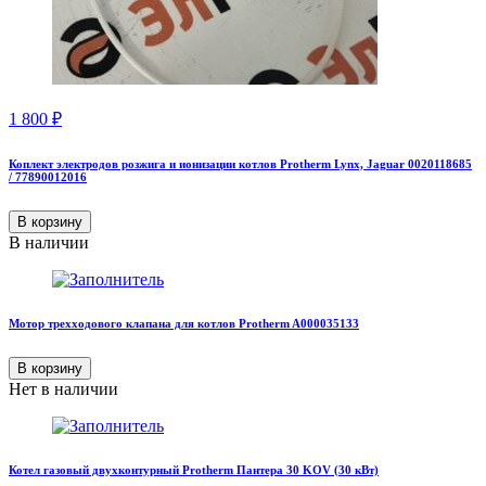
1 800
₽
Коплект электродов розжига и ионизации котлов Protherm Lynx, Jaguar 0020118685
/ 77890012016
В корзину
В наличии
Мотор трехходового клапана для котлов Protherm A000035133
В корзину
Нет в наличии
Котел газовый двухконтурный Protherm Пантера 30 KOV (30 кВт)