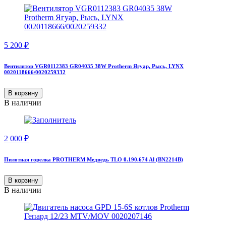
5 200
₽
Вентилятор VGR0112383 GR04035 38W Protherm Ягуар, Рысь, LYNX
0020118666/0020259332
В корзину
В наличии
2 000
₽
Пилотная горелка PROTHERM Медведь TLO 0.190.674 Al (BN2214B)
В корзину
В наличии