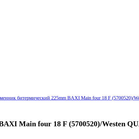
менник битермический 225mm BAXI Main four 18 F (5700520)/
AXI Main four 18 F (5700520)/Westen Q