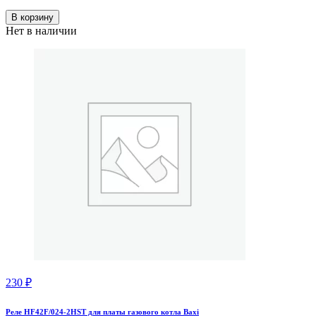
В корзину
Нет в наличии
230
₽
Реле HF42F/024-2HST для платы газового котла Baxi