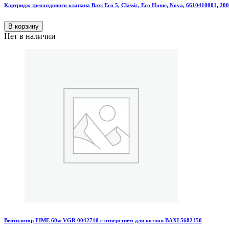
Картридж трехходового клапана Baxi Eco 5, Classic, Eco Home, Nova, 6610410001, 20
В корзину
Нет в наличии
Вентилятор FIME 60w VGR 0042710 с отверстием для котлов BAXI 5682150