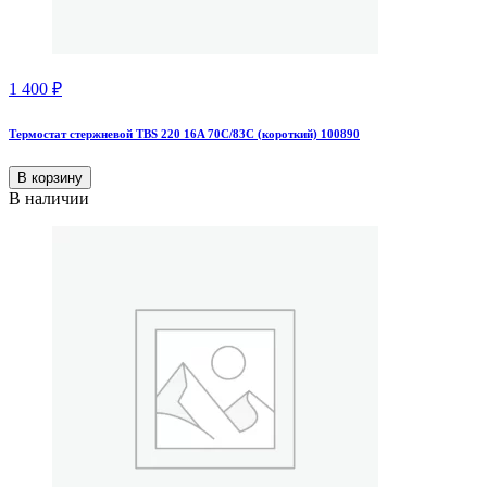
1 400
₽
Термостат стержневой TBS 220 16A 70С/83С (короткий) 100890
В корзину
В наличии