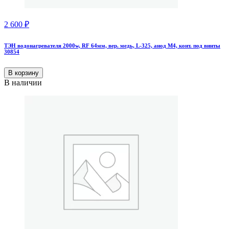
2 600
₽
ТЭН водонагревателя 2000w, RF 64мм, вер. медь, L-325, анод М4, конт. под винты
30854
В корзину
В наличии