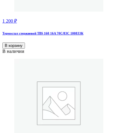
1 200
₽
Термостат стержневой TBS 160 16A 70С/83С 100833К
В корзину
В наличии