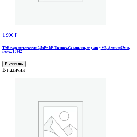
1 900
₽
ТЭН водонагревателя 2,5кВт RF Thermex/Garanterm, под анод М6, фланец 92мм,
нерж., 10942
В корзину
В наличии