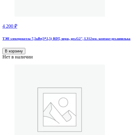
4 200
₽
ТЭН электрокотла 7,5кВт(3*2,5) RDT, нерж, рез.G2", L312мм. контакт рез.шпилька
В корзину
Нет в наличии