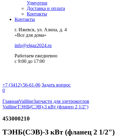
Удмуртии
Доставка и оплата
Контакты
Контакты
г. Ижевск, ул. Азина, д. 4
«Все для дома»
info@elgaz2024.ru
Работаем eжедневно
с 9:00 до 17:00
+7 (3412) 56-61-06
Задать вопрос
0
Главная
Vailline
Запчасти для элетрокотлов
Vailline
ТЭНБ(СЭВ)-3 кВт (фланец 2 1/2″)
453000210
ТЭНБ(СЭВ)-3 кВт (фланец 2 1/2″)