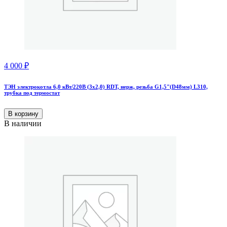
4 000
₽
ТЭН электрокотла 6,0 кВт/220В (3х2,0) RDT, нерж, резьба G1,5"(D48мм) L310,
трубка под термостат
В корзину
В наличии