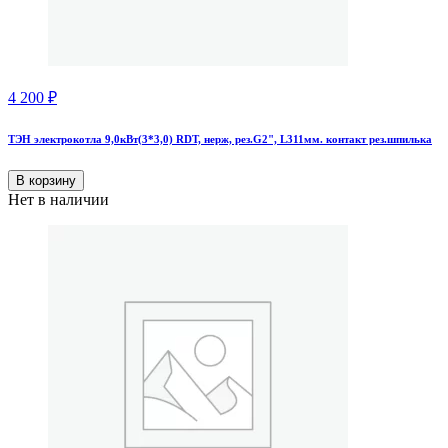
4 200
₽
ТЭН электрокотла 9,0кВт(3*3,0) RDT, нерж, рез.G2", L311мм. контакт рез.шпилька
В корзину
Нет в наличии