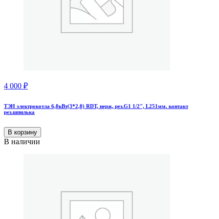
4 000
₽
ТЭН электрокотла 6,0кВт(3*2,0) RDT, нерж, рез.G1 1/2", L251мм. контакт
рез.шпилька
В корзину
В наличии