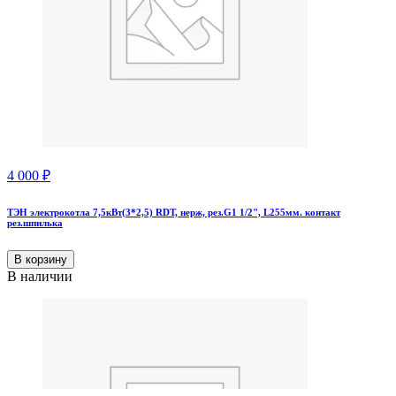
4 000
₽
ТЭН электрокотла 7,5кВт(3*2,5) RDT, нерж, рез.G1 1/2", L255мм. контакт
рез.шпилька
В корзину
В наличии