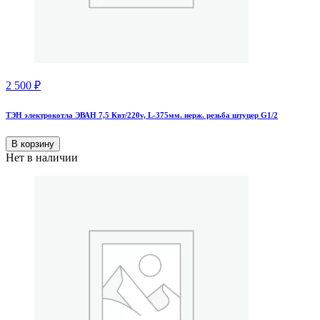
2 500
₽
ТЭН электрокотла ЭВАН 7,5 Квт/220v, L-375мм. нерж. резьба штуцер G1/2
В корзину
Нет в наличии