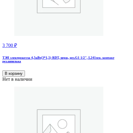
3 700
₽
ТЭН электрокотла 4,5кВт(3*1,5) RDT, нерж, рез.G1 1/2", L241мм. контакт
рез.шпилька
В корзину
Нет в наличии