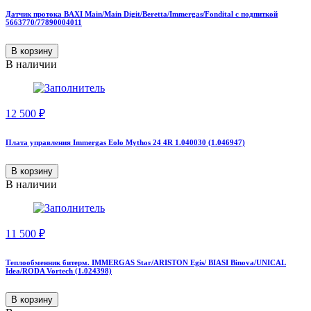
Датчик протока BAXI Main/Main Digit/Beretta/Immergas/Fondital с подпиткой
5663770/77890004011
В корзину
В наличии
12 500
₽
Плата управления Immergas Eolo Mythos 24 4R 1.040030 (1.046947)
В корзину
В наличии
11 500
₽
Теплообменник битерм. IMMERGAS Star/ARISTON Egis/ BIASI Binova/UNICAL
Idea/RODA Vortech (1.024398)
В корзину