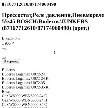
87167712610/87174060490
Прессостат,Реле давления,Пневмореле
55/45 BOSCH/Buderus/JUNKERS
(87167712610/87174060490) (ориг.)
В наличии
1 900
₽
В корзину
Buderus
Buderus Logamax U072-24
Buderus Logamax U072-24 K
Buderus Logamax U072-35
Buderus Logamax U072-35 K
Bosch
Gaz W6000 WBN6000-24 C
Gaz W6000 WBN6000-24 H
Gaz W6000 WBN6000-35 C