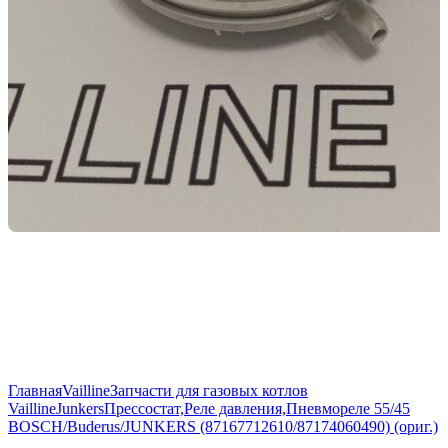
Главная
Vailline
Запчасти для газовых котлов
Vailline
Junkers
Прессостат,Реле давления,Пневмореле 55/45
BOSCH/Buderus/JUNKERS (87167712610/87174060490) (ориг.)