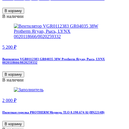
В корзину
В наличии
5 200
₽
Вентилятор VGR0112383 GR04035 38W Protherm Ягуар, Рысь, LYNX
0020118666/0020259332
В корзину
В наличии
2 000
₽
Пилотная горелка PROTHERM Медведь TLO 0.190.674 Al (BN2214B)
В корзину