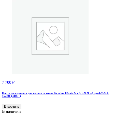
7 700
₽
Плата электронная для котлов газовых Nevalux 82хх/72хх (от 2020 г.) арт.128224-
15.001 (31051)
В корзину
В наличии