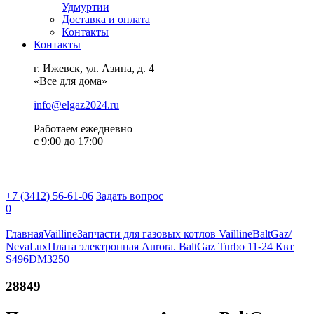
Удмуртии
Доставка и оплата
Контакты
Контакты
г. Ижевск, ул. Азина, д. 4
«Все для дома»
info@elgaz2024.ru
Работаем eжедневно
с 9:00 до 17:00
+7 (3412) 56-61-06
Задать вопрос
0
Главная
Vailline
Запчасти для газовых котлов Vailline
BaltGaz/
NevaLux
Плата электронная Aurora. BaltGaz Turbo 11-24 Квт
S496DM3250
28849