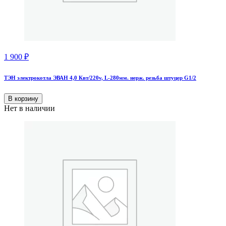
1 900
₽
ТЭН электрокотла ЭВАН 4,0 Квт/220v, L-280мм. нерж. резьба штуцер G1/2
В корзину
Нет в наличии