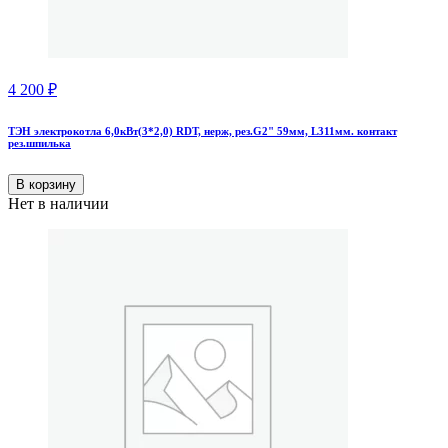
4 200
₽
ТЭН электрокотла 6,0кВт(3*2,0) RDT, нерж, рез.G2" 59мм, L311мм. контакт
рез.шпилька
В корзину
Нет в наличии