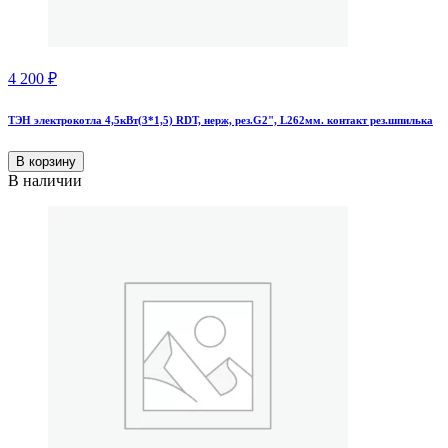
4 200
₽
ТЭН электрокотла 4,5кВт(3*1,5) RDT, нерж, рез.G2", L262мм. контакт рез.шпилька
В корзину
В наличии