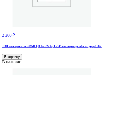
2 200
₽
ТЭН электрокотла ЭВАН 6,0 Квт/220v, L-345мм. нерж. резьба штуцер G1/2
В корзину
В наличии