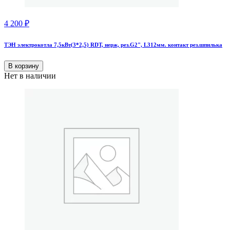
4 200
₽
ТЭН электрокотла 7,5кВт(3*2,5) RDT, нерж, рез.G2", L312мм. контакт рез.шпилька
В корзину
Нет в наличии