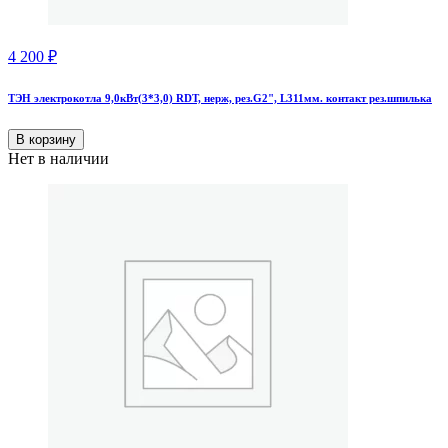
4 200
₽
ТЭН электрокотла 9,0кВт(3*3,0) RDT, нерж, рез.G2", L311мм. контакт рез.шпилька
В корзину
Нет в наличии