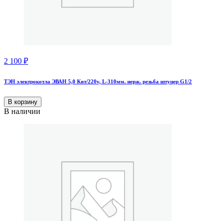
2 100
₽
ТЭН электрокотла ЭВАН 5,0 Квт/220v, L-310мм. нерж. резьба штуцер G1/2
В корзину
В наличии