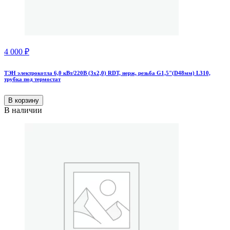
4 000
₽
ТЭН электрокотла 6,0 кВт/220В (3х2,0) RDT, нерж, резьба G1,5"(D48мм) L310,
трубка под термостат
В корзину
В наличии