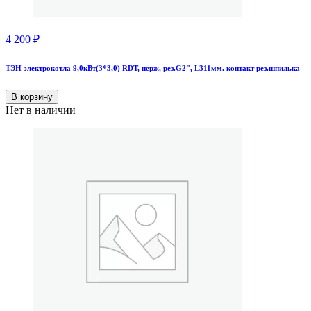
4 200
₽
ТЭН электрокотла 9,0кВт(3*3,0) RDT, нерж, рез.G2", L311мм. контакт рез.шпилька
В корзину
Нет в наличии