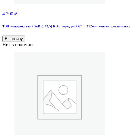
4 200
₽
ТЭН электрокотла 7,5кВт(3*2,5) RDT, нерж, рез.G2", L312мм. контакт рез.шпилька
В корзину
Нет в наличии