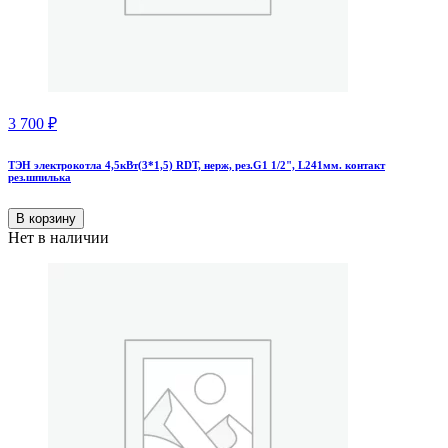
3 700
₽
ТЭН электрокотла 4,5кВт(3*1,5) RDT, нерж, рез.G1 1/2", L241мм. контакт
рез.шпилька
В корзину
Нет в наличии