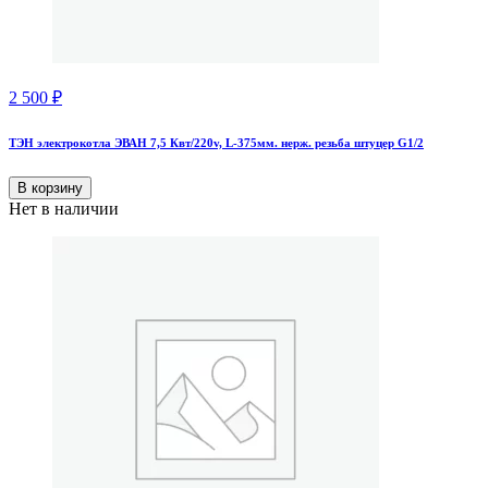
2 500
₽
ТЭН электрокотла ЭВАН 7,5 Квт/220v, L-375мм. нерж. резьба штуцер G1/2
В корзину
Нет в наличии