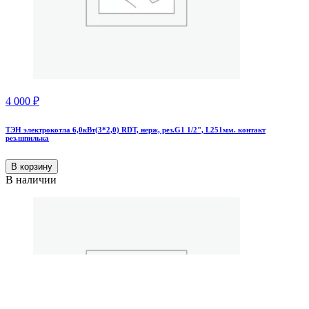
4 000
₽
ТЭН электрокотла 6,0кВт(3*2,0) RDT, нерж, рез.G1 1/2", L251мм. контакт
рез.шпилька
В корзину
В наличии