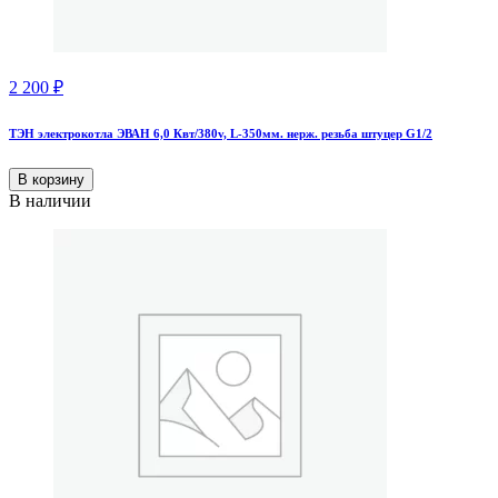
2 200
₽
ТЭН электрокотла ЭВАН 6,0 Квт/380v, L-350мм. нерж. резьба штуцер G1/2
В корзину
В наличии