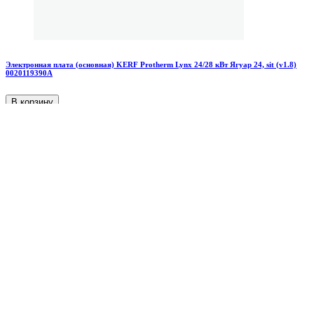
Электронная плата (основная) KERF Protherm Lynx 24/28 кВт Ягуар 24, sit (v1.8)
0020119390А
В корзину
Нет в наличии
Остались вопросы?
Вы можете задать любой вопрос, оставив заявку на сайте или
написав нам в Тelegram
При возникновении проблемы с вашим котлами, колонками и
водонагревателями вы можете прикрепить фото и описать
проблему здесь же или обратиться напрямую в наш
сервисный центр