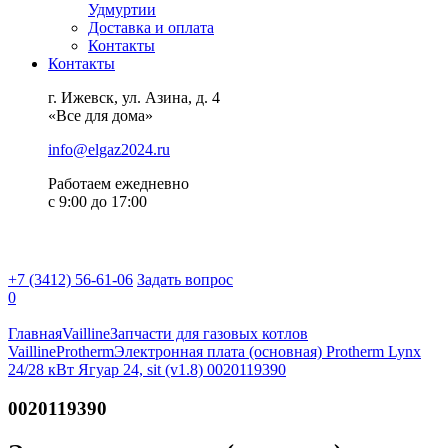
Удмуртии
Доставка и оплата
Контакты
Контакты
г. Ижевск, ул. Азина, д. 4
«Все для дома»
info@elgaz2024.ru
Работаем eжедневно
с 9:00 до 17:00
+7 (3412) 56-61-06
Задать вопрос
0
Главная
Vailline
Запчасти для газовых котлов
Vailline
Protherm
Электронная плата (основная) Protherm Lynx
24/28 кВт Ягуар 24, sit (v1.8) 0020119390
0020119390