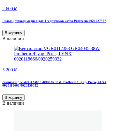
2 600
₽
Гильза (стакан) медная для 4-х датчиков котла Protherm 0020027557
В корзину
В наличии
5 200
₽
Вентилятор VGR0112383 GR04035 38W Protherm Ягуар, Рысь, LYNX
0020118666/0020259332
В корзину
В наличии