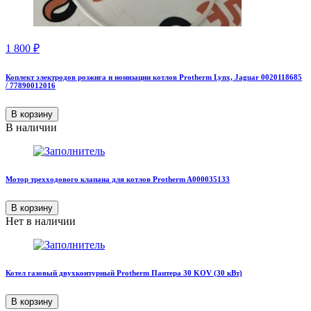
1 800
₽
Коплект электродов розжига и ионизации котлов Protherm Lynx, Jaguar 0020118685
/ 77890012016
В корзину
В наличии
Мотор трехходового клапана для котлов Protherm A000035133
В корзину
Нет в наличии
Котел газовый двухконтурный Protherm Пантера 30 KOV (30 кВт)
В корзину