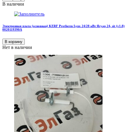
В наличии
Электронная плата (основная) KERF Protherm Lynx 24/28 кВт Ягуар 24, sit (v1.8)
0020119390А
В корзину
Нет в наличии