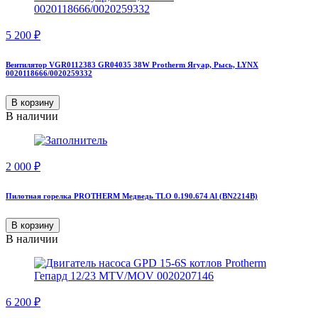
5 200
₽
Вентилятор VGR0112383 GR04035 38W Protherm Ягуар, Рысь, LYNX
0020118666/0020259332
В корзину
В наличии
2 000
₽
Пилотная горелка PROTHERM Медведь TLO 0.190.674 Al (BN2214B)
В корзину
В наличии
6 200
₽