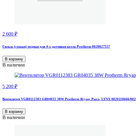
2 600
₽
Гильза (стакан) медная для 4-х датчиков котла Protherm 0020027557
В корзину
В наличии
5 200
₽
Вентилятор VGR0112383 GR04035 38W Protherm Ягуар, Рысь, LYNX 0020118666/002
В корзину
В наличии