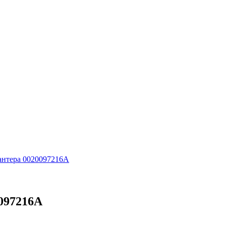
антера 0020097216А
097216А