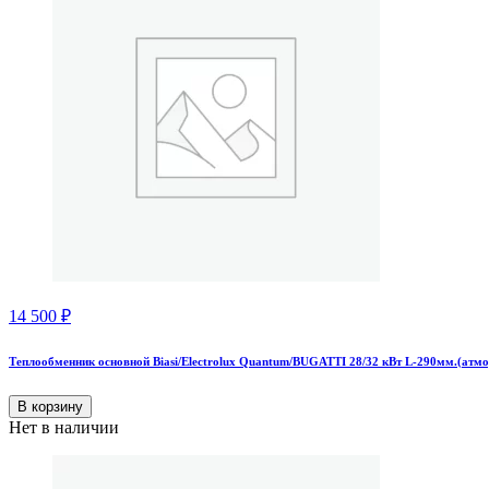
14 500
₽
Теплообменник основной Biasi/Electrolux Quantum/BUGATTI 28/32 кВт L-290мм.(атмо
В корзину
Нет в наличии