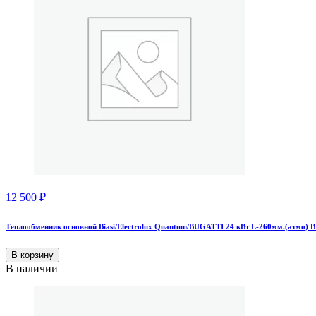
12 500
₽
Теплообменник основной Biasi/Electrolux Quantum/BUGATTI 24 кВт L-260мм.(атмо) 
В корзину
В наличии