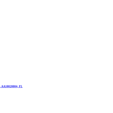
0, AA10020004, FL