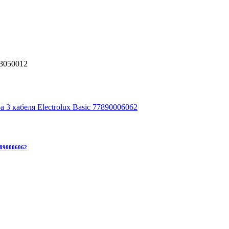
3050012
7890006062