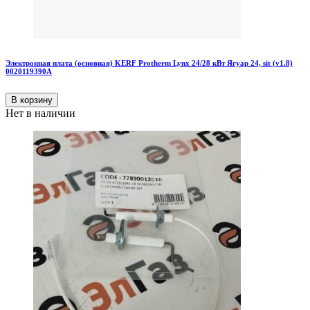
Электронная плата (основная) KERF Protherm Lynx 24/28 кВт Ягуар 24, sit (v1.8)
0020119390А
В корзину
Нет в наличии