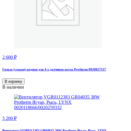
2 600
₽
Гильза (стакан) медная для 4-х датчиков котла Protherm 0020027557
В корзину
В наличии
5 200
₽
Вентилятор VGR0112383 GR04035 38W Protherm Ягуар, Рысь, LYNX