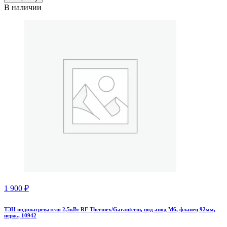
В наличии
1 900
₽
ТЭН водонагревателя 2,5кВт RF Thermex/Garanterm, под анод М6, фланец 92мм,
нерж., 10942