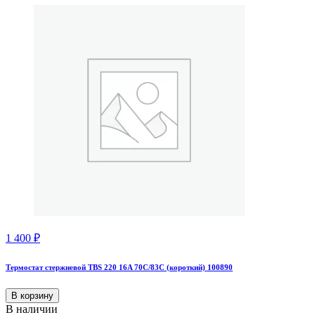
1 400
₽
Термостат стержневой TBS 220 16A 70С/83С (короткий) 100890
В корзину
В наличии