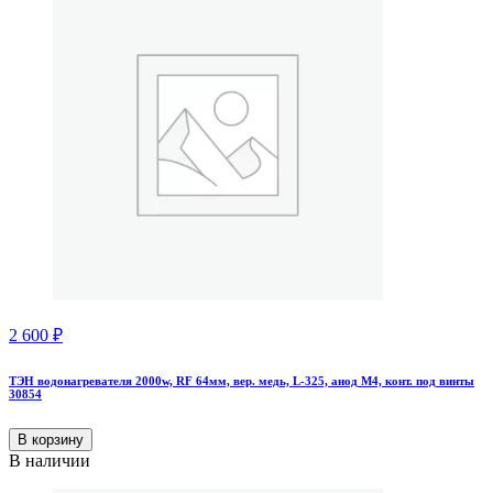
2 600
₽
ТЭН водонагревателя 2000w, RF 64мм, вер. медь, L-325, анод М4, конт. под винты
30854
В корзину
В наличии