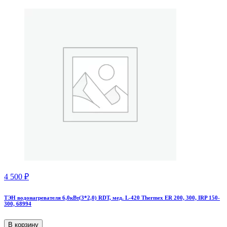
4 500
₽
ТЭН водонагревателя 6,0кВт(3*2,0) RDT, мед. L-420 Thermex ER 200, 300, IRP 150-
300, 68994
В корзину