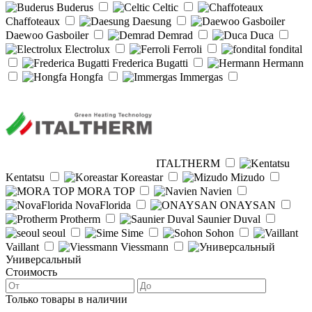
Buderus
Celtic
Chaffoteaux
Daesung
Daewoo Gasboiler
Demrad
Duca
Electrolux
Ferroli
fondital
Frederica Bugatti
Hermann
Hongfa
Immergas
ITALTHERM
Kentatsu
Koreastar
Mizudo
MORA TOP
Navien
NovaFlorida
ONAYSAN
Protherm
Saunier Duval
seoul
Sime
Sohon
Vaillant
Viessmann
Универсальный
Стоимость
Только товары в наличии