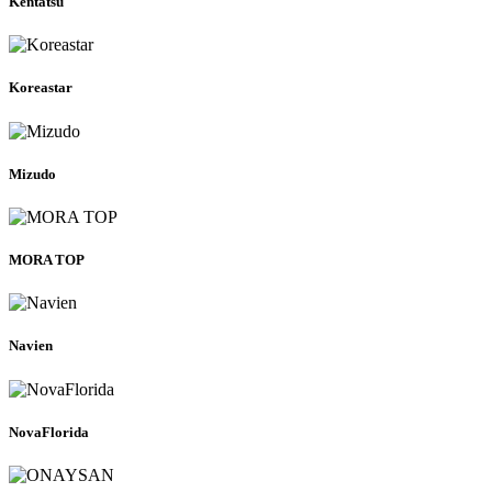
Kentatsu
Koreastar
Mizudo
MORA TOP
Navien
NovaFlorida