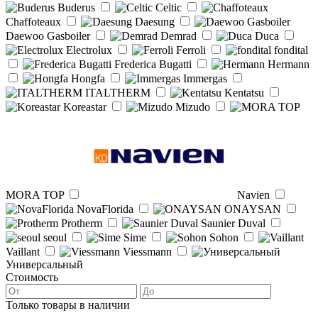
Buderus
Celtic
Chaffoteaux
Daesung
Daewoo Gasboiler
Demrad
Duca
Electrolux
Ferroli
fondital
Frederica Bugatti
Hermann
Hongfa
Immergas
ITALTHERM
Kentatsu
Koreastar
Mizudo
MORA TOP
Navien
NovaFlorida
ONAYSAN
Protherm
Saunier Duval
seoul
Sime
Sohon
Vaillant
Viessmann
Универсальный
Стоимость
Только товары в наличии